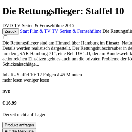
Die Rettungsflieger: Staffel 10
DVD
TV Serien & Fernsehfilme
2015
Start
Film & TV
TV Serien & Fernsehfilme
Die Rettungsflie
Zurück
Die Rettungsflieger sind am Himmel über Hamburg im Einsatz. Natürlic
Details werden realistisch dargestellt. Der Rettungshubschrauber in de
um den „SAR Hamburg 71“, eine Bell UH1-D, der am Bundeswehrkranke
actionreichen Einsätzen geht es auch um die privaten Probleme der Ko
Schicksalsschläge...
Inhalt - Staffel 10: 12 Folgen à 45 Minuten
mehr lesen
weniger lesen
DVD
€ 16,99
Derzeit nicht auf Lager
Produkt anfragen
Auf die Merkliste