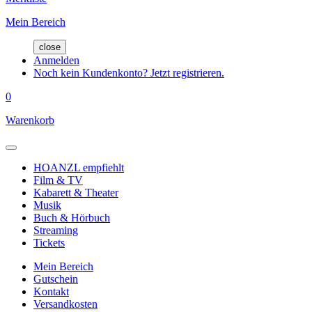
Mein Bereich
close
Anmelden
Noch kein Kundenkonto? Jetzt registrieren.
0
Warenkorb
HOANZL empfiehlt
Film & TV
Kabarett & Theater
Musik
Buch & Hörbuch
Streaming
Tickets
Mein Bereich
Gutschein
Kontakt
Versandkosten