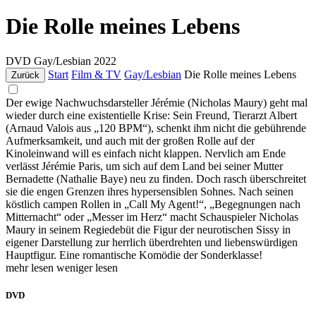
Die Rolle meines Lebens
DVD
Gay/Lesbian
2022
Start
Film & TV
Gay/Lesbian
Die Rolle meines Lebens
Zurück
Der ewige Nachwuchsdarsteller Jérémie (Nicholas Maury) geht mal
wieder durch eine existentielle Krise: Sein Freund, Tierarzt Albert
(Arnaud Valois aus „120 BPM“), schenkt ihm nicht die gebührende
Aufmerksamkeit, und auch mit der großen Rolle auf der
Kinoleinwand will es einfach nicht klappen. Nervlich am Ende
verlässt Jérémie Paris, um sich auf dem Land bei seiner Mutter
Bernadette (Nathalie Baye) neu zu finden. Doch rasch überschreitet
sie die engen Grenzen ihres hypersensiblen Sohnes. Nach seinen
köstlich campen Rollen in „Call My Agent!“, „Begegnungen nach
Mitternacht“ oder „Messer im Herz“ macht Schauspieler Nicholas
Maury in seinem Regiedebüt die Figur der neurotischen Sissy in
eigener Darstellung zur herrlich überdrehten und liebenswürdigen
Hauptfigur. Eine romantische Komödie der Sonderklasse!
mehr lesen
weniger lesen
DVD