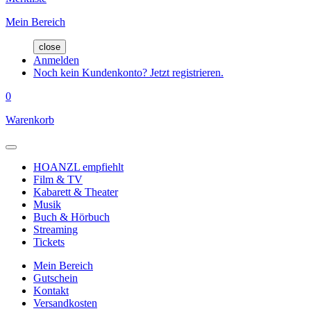
Mein Bereich
close
Anmelden
Noch kein Kundenkonto? Jetzt registrieren.
0
Warenkorb
HOANZL empfiehlt
Film & TV
Kabarett & Theater
Musik
Buch & Hörbuch
Streaming
Tickets
Mein Bereich
Gutschein
Kontakt
Versandkosten