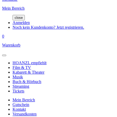
Mein Bereich
close
Anmelden
Noch kein Kundenkonto? Jetzt registrieren.
0
Warenkorb
HOANZL empfiehlt
Film & TV
Kabarett & Theater
Musik
Buch & Hörbuch
Streaming
Tickets
Mein Bereich
Gutschein
Kontakt
Versandkosten