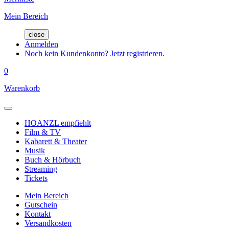
Mein Bereich
close
Anmelden
Noch kein Kundenkonto? Jetzt registrieren.
0
Warenkorb
HOANZL empfiehlt
Film & TV
Kabarett & Theater
Musik
Buch & Hörbuch
Streaming
Tickets
Mein Bereich
Gutschein
Kontakt
Versandkosten