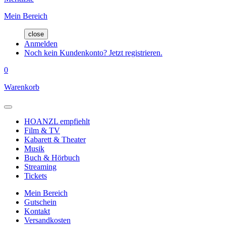
Mein Bereich
close
Anmelden
Noch kein Kundenkonto? Jetzt registrieren.
0
Warenkorb
HOANZL empfiehlt
Film & TV
Kabarett & Theater
Musik
Buch & Hörbuch
Streaming
Tickets
Mein Bereich
Gutschein
Kontakt
Versandkosten