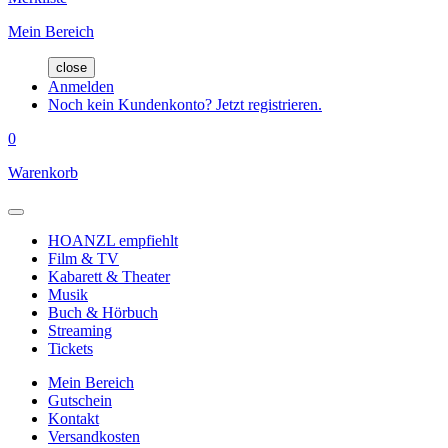
Mein Bereich
close
Anmelden
Noch kein Kundenkonto? Jetzt registrieren.
0
Warenkorb
HOANZL empfiehlt
Film & TV
Kabarett & Theater
Musik
Buch & Hörbuch
Streaming
Tickets
Mein Bereich
Gutschein
Kontakt
Versandkosten