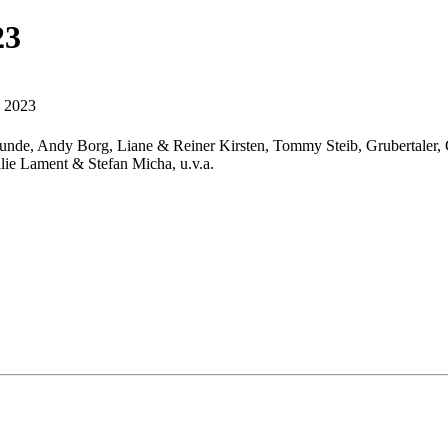
23
s 2023
eunde, Andy Borg, Liane & Reiner Kirsten, Tommy Steib, Grubertaler,
alie Lament & Stefan Micha, u.v.a.