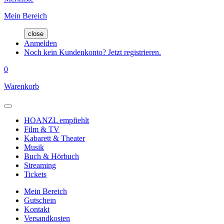
Mein Bereich
close
Anmelden
Noch kein Kundenkonto? Jetzt registrieren.
0
Warenkorb
HOANZL empfiehlt
Film & TV
Kabarett & Theater
Musik
Buch & Hörbuch
Streaming
Tickets
Mein Bereich
Gutschein
Kontakt
Versandkosten