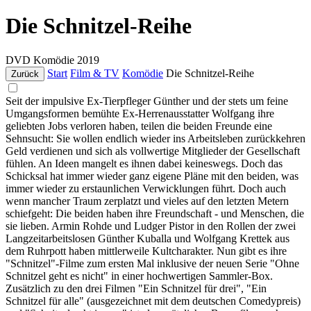
Die Schnitzel-Reihe
DVD
Komödie
2019
Start
Film & TV
Komödie
Die Schnitzel-Reihe
Zurück
Seit der impulsive Ex-Tierpfleger Günther und der stets um feine
Umgangsformen bemühte Ex-Herrenausstatter Wolfgang ihre
geliebten Jobs verloren haben, teilen die beiden Freunde eine
Sehnsucht: Sie wollen endlich wieder ins Arbeitsleben zurückkehren
Geld verdienen und sich als vollwertige Mitglieder der Gesellschaft
fühlen. An Ideen mangelt es ihnen dabei keineswegs. Doch das
Schicksal hat immer wieder ganz eigene Pläne mit den beiden, was
immer wieder zu erstaunlichen Verwicklungen führt. Doch auch
wenn mancher Traum zerplatzt und vieles auf den letzten Metern
schiefgeht: Die beiden haben ihre Freundschaft - und Menschen, die
sie lieben. Armin Rohde und Ludger Pistor in den Rollen der zwei
Langzeitarbeitslosen Günther Kuballa und Wolfgang Krettek aus
dem Ruhrpott haben mittlerweile Kultcharakter. Nun gibt es ihre
"Schnitzel"-Filme zum ersten Mal inklusive der neuen Serie "Ohne
Schnitzel geht es nicht" in einer hochwertigen Sammler-Box.
Zusätzlich zu den drei Filmen "Ein Schnitzel für drei", "Ein
Schnitzel für alle" (ausgezeichnet mit dem deutschen Comedypreis)