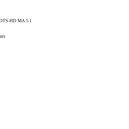
h DTS-HD MA 5.1
urs