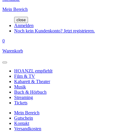
Mein Bereich
close
Anmelden
Noch kein Kundenkonto? Jetzt registrieren.
0
Warenkorb
HOANZL empfiehlt
Film & TV
Kabarett & Theater
Musik
Buch & Hörbuch
Streaming
Tickets
Mein Bereich
Gutschein
Kontakt
Versandkosten