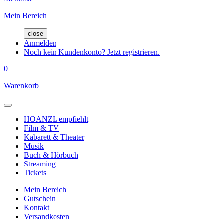
Mein Bereich
close
Anmelden
Noch kein Kundenkonto? Jetzt registrieren.
0
Warenkorb
HOANZL empfiehlt
Film & TV
Kabarett & Theater
Musik
Buch & Hörbuch
Streaming
Tickets
Mein Bereich
Gutschein
Kontakt
Versandkosten