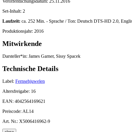
Veröffentlichungsdatum:
25.11.2016
Set-Inhalt:
2
Laufzeit:
ca. 252 Min. - Sprache / Ton: Deutsch DTS-HD 2.0, Engli
Produktionsjahr:
2016
Mitwirkende
Darsteller*in:
James Garner, Sissy Spacek
Technische Details
Label:
Fernsehjuwelen
Altersfreigabe:
16
EAN:
4042564169621
Preiscode:
AL14
Art. Nr.:
X5006416962-9
close