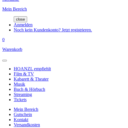
Mein Bereich
close
Anmelden
Noch kein Kundenkonto? Jetzt registrieren.
0
Warenkorb
HOANZL empfiehlt
Film & TV
Kabarett & Theater
Musik
Buch & Hörbuch
Streaming
Tickets
Mein Bereich
Gutschein
Kontakt
Versandkosten