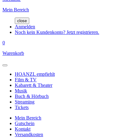
Mein Bereich
close
Anmelden
Noch kein Kundenkonto? Jetzt registrieren.
0
Warenkorb
HOANZL empfiehlt
Film & TV
Kabarett & Theater
Musik
Buch & Hörbuch
Streaming
Tickets
Mein Bereich
Gutschein
Kontakt
Versandkosten