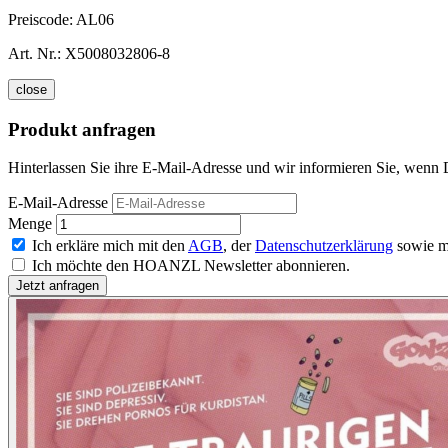
Preiscode:
AL06
Art. Nr.:
X5008032806-8
close
Produkt anfragen
Hinterlassen Sie ihre E-Mail-Adresse und wir informieren Sie, wenn 
E-Mail-Adresse
Menge
Ich erkläre mich mit den
AGB
, der
Datenschutzerklärung
sowie m
Ich möchte den HOANZL Newsletter abonnieren.