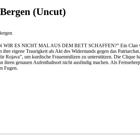
 Bergen (Uncut)
Bergen
 NICHT MAL AUS DEM BETT SCHAFFEN?” Ein Clan von vier jun
re eigene Traurigkeit als Akt des Widerstands gegen das Patriarchat. I
 Rojava”, um kurdische Frauenmilizen zu unterstützen. Die Clique hat l
ann ihren genauen Aufenthaltsort nicht ausfindig machen. Als Fernsehre
en Fugen.