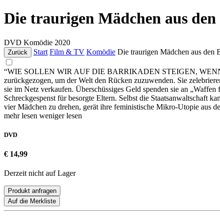
Die traurigen Mädchen aus den
DVD
Komödie
2020
Start
Film & TV
Komödie
Die traurigen Mädchen aus den 
Zurück
“WIE SOLLEN WIR AUF DIE BARRIKADEN STEIGEN, WENN WIR ES
zurückgezogen, um der Welt den Rücken zuzuwenden. Sie zelebrieren ih
sie im Netz verkaufen. Überschüssiges Geld spenden sie an „Waffen für
Schreckgespenst für besorgte Eltern. Selbst die Staatsanwaltschaft k
vier Mädchen zu drehen, gerät ihre feministische Mikro-Utopie aus d
mehr lesen
weniger lesen
DVD
€ 14,99
Derzeit nicht auf Lager
Produkt anfragen
Auf die Merkliste