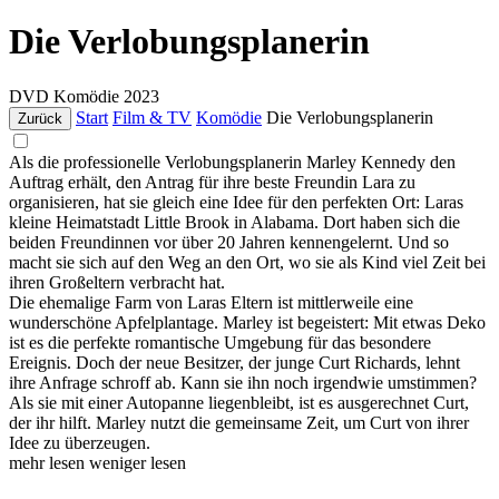
Die Verlobungsplanerin
DVD
Komödie
2023
Start
Film & TV
Komödie
Die Verlobungsplanerin
Zurück
Als die professionelle Verlobungsplanerin Marley Kennedy den
Auftrag erhält, den Antrag für ihre beste Freundin Lara zu
organisieren, hat sie gleich eine Idee für den perfekten Ort: Laras
kleine Heimatstadt Little Brook in Alabama. Dort haben sich die
beiden Freundinnen vor über 20 Jahren kennengelernt. Und so
macht sie sich auf den Weg an den Ort, wo sie als Kind viel Zeit bei
ihren Großeltern verbracht hat.
Die ehemalige Farm von Laras Eltern ist mittlerweile eine
wunderschöne Apfelplantage. Marley ist begeistert: Mit etwas Deko
ist es die perfekte romantische Umgebung für das besondere
Ereignis. Doch der neue Besitzer, der junge Curt Richards, lehnt
ihre Anfrage schroff ab. Kann sie ihn noch irgendwie umstimmen?
Als sie mit einer Autopanne liegenbleibt, ist es ausgerechnet Curt,
der ihr hilft. Marley nutzt die gemeinsame Zeit, um Curt von ihrer
Idee zu überzeugen.
mehr lesen
weniger lesen