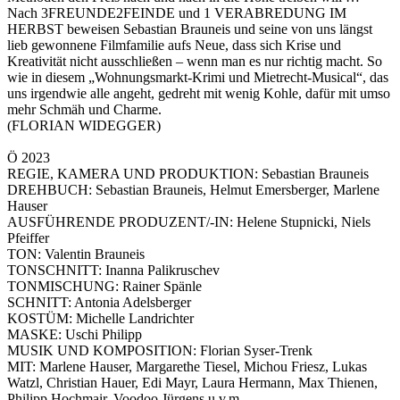
Nach 3FREUNDE2FEINDE und 1 VERABREDUNG IM
HERBST beweisen Sebastian Brauneis und seine von uns längst
lieb gewonnene Filmfamilie aufs Neue, dass sich Krise und
Kreativität nicht ausschließen – wenn man es nur richtig macht. So
wie in diesem „Wohnungsmarkt-Krimi und Mietrecht-Musical“, das
uns irgendwie alle angeht, gedreht mit wenig Kohle, dafür mit umso
mehr Schmäh und Charme.
(FLORIAN WIDEGGER)
Ö 2023
REGIE, KAMERA UND PRODUKTION: Sebastian Brauneis
DREHBUCH: Sebastian Brauneis, Helmut Emersberger, Marlene
Hauser
AUSFÜHRENDE PRODUZENT/-IN: Helene Stupnicki, Niels
Pfeiffer
TON: Valentin Brauneis
TONSCHNITT: Inanna Palikruschev
TONMISCHUNG: Rainer Spänle
SCHNITT: Antonia Adelsberger
KOSTÜM: Michelle Landrichter
MASKE: Uschi Philipp
MUSIK UND KOMPOSITION: Florian Syser-Trenk
MIT: Marlene Hauser, Margarethe Tiesel, Michou Friesz, Lukas
Watzl, Christian Hauer, Edi Mayr, Laura Hermann, Max Thienen,
Philipp Hochmair, Voodoo Jürgens u.v.m.