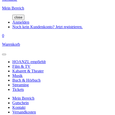
Mein Bereich
close
Anmelden
Noch kein Kundenkonto? Jetzt registrieren.
0
Warenkorb
HOANZL empfiehlt
Film & TV
Kabarett & Theater
Musik
Buch & Hörbuch
Streaming
Tickets
Mein Bereich
Gutschein
Kontakt
Versandkosten