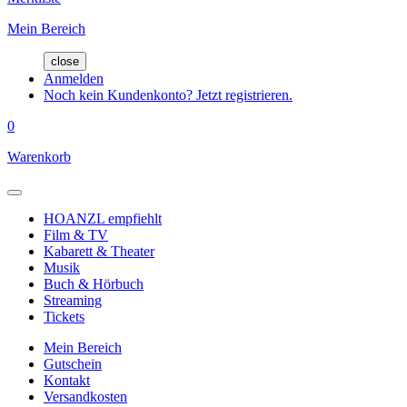
Mein Bereich
close
Anmelden
Noch kein Kundenkonto? Jetzt registrieren.
0
Warenkorb
HOANZL empfiehlt
Film & TV
Kabarett & Theater
Musik
Buch & Hörbuch
Streaming
Tickets
Mein Bereich
Gutschein
Kontakt
Versandkosten