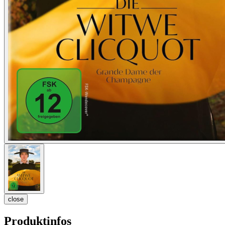
close
Produktinfos