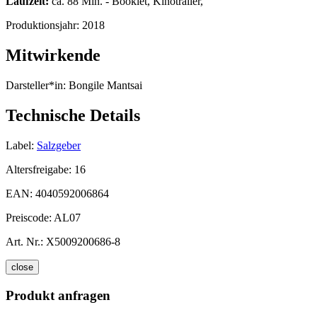
Laufzeit:
ca. 88 Min. - Booklet, Kinotrailer,
Produktionsjahr:
2018
Mitwirkende
Darsteller*in:
Bongile Mantsai
Technische Details
Label:
Salzgeber
Altersfreigabe:
16
EAN:
4040592006864
Preiscode:
AL07
Art. Nr.:
X5009200686-8
close
Produkt anfragen