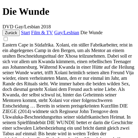
Die Wunde
DVD
Gay/Lesbian
2018
Start
Film & TV
Gay/Lesbian
Die Wunde
Zurück
Eastern Cape in Südafrika. Xolani, ein stiller Fabrikarbeiter, reist in
ein abgelegenes Camp in den Bergen, um als Mentor an einem
uralten Beschneidungsritual der Xhosa teilzunehmen. Dabei soll er
sich vor allem um Kwanda kümmern, einen rebellischen Teenager
aus Johannesburg. Während Kwanda in einer Hütte auf die Heilung
seiner Wunde wartet, trifft Xolani heimlich seinen alten Freund Vija
wieder, einen verheirateten Mann, den er nur einmal im Jahr, am
Rande des Rituals sieht. Wie immer haben die beiden wilden Sex,
doch diesmal gesteht Xolani dem Freund auch seine Liebe. Als
Kwanda, der selbst schwul ist, hinter das Geheimnis seiner
Mentoren kommt, steht Xolani vor einer folgenschweren
Entscheidung … Bereits in seinem preisgekrönten Kurzfilm DIE
ZIEGE (2014) widmete sich Regisseur John Trengove dem
Ukwaluka-Beschneidungsritus seiner südafrikanischen Heimat. In
seinem Spielfilmdebüt DIE WUNDE bettet er darin die Geschichte
einer schwulen Liebesbeziehung ein und bricht damit gleich zwei
Tabus auf einmal: Bis heute wird in weiten Teilen der