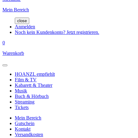
Mein Bereich
close
Anmelden
Noch kein Kundenkonto? Jetzt registrieren.
0
Warenkorb
HOANZL empfiehlt
Film & TV
Kabarett & Theater
Musik
Buch & Hörbuch
Streaming
Tickets
Mein Bereich
Gutschein
Kontakt
Versandkosten