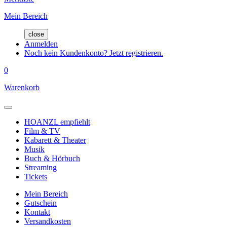
Mein Bereich
close
Anmelden
Noch kein Kundenkonto? Jetzt registrieren.
0
Warenkorb
HOANZL empfiehlt
Film & TV
Kabarett & Theater
Musik
Buch & Hörbuch
Streaming
Tickets
Mein Bereich
Gutschein
Kontakt
Versandkosten