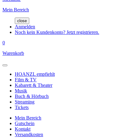
Mein Bereich
close
Anmelden
Noch kein Kundenkonto? Jetzt registrieren.
0
Warenkorb
HOANZL empfiehlt
Film & TV
Kabarett & Theater
Musik
Buch & Hörbuch
Streaming
Tickets
Mein Bereich
Gutschein
Kontakt
Versandkosten