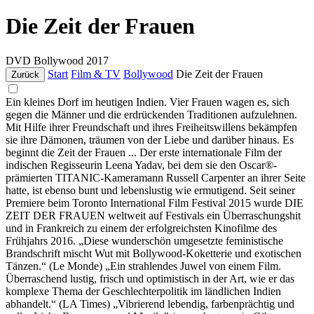
Die Zeit der Frauen
DVD
Bollywood
2017
Start
Film & TV
Bollywood
Die Zeit der Frauen
Zurück
Ein kleines Dorf im heutigen Indien. Vier Frauen wagen es, sich
gegen die Männer und die erdrückenden Traditionen aufzulehnen.
Mit Hilfe ihrer Freundschaft und ihres Freiheitswillens bekämpfen
sie ihre Dämonen, träumen von der Liebe und darüber hinaus. Es
beginnt die Zeit der Frauen ... Der erste internationale Film der
indischen Regisseurin Leena Yadav, bei dem sie den Oscar®-
prämierten TITANIC-Kameramann Russell Carpenter an ihrer Seite
hatte, ist ebenso bunt und lebenslustig wie ermutigend. Seit seiner
Premiere beim Toronto International Film Festival 2015 wurde DIE
ZEIT DER FRAUEN weltweit auf Festivals ein Überraschungshit
und in Frankreich zu einem der erfolgreichsten Kinofilme des
Frühjahrs 2016. „Diese wunderschön umgesetzte feministische
Brandschrift mischt Wut mit Bollywood-Koketterie und exotischen
Tänzen.“ (Le Monde) „Ein strahlendes Juwel von einem Film.
Überraschend lustig, frisch und optimistisch in der Art, wie er das
komplexe Thema der Geschlechterpolitik im ländlichen Indien
abhandelt.“ (LA Times) „Vibrierend lebendig, farbenprächtig und