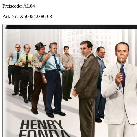
Preiscode:
AL04
Art. Nr.:
X5006423860-8