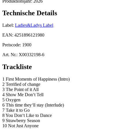
Produktionsjahr:
2026
Technische Details
Label:
Ladies&Ladys Label
EAN:
4251896121980
Preiscode:
1900
Art. Nr.:
X00332198-6
Trackliste
1 First Moments of Happiness (Intro)
2 Terrified of change
3 The Point of it All
4 Show Me Don‘t Tell
5 Oxygen
6 This time they‘ll stay (Interlude)
7 Take it to Go
8 You Don‘t Like to Dance
9 Strawberry Season
10 Not Just Anyone