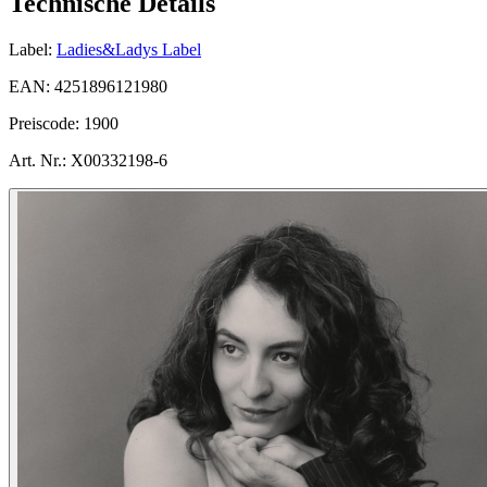
Technische Details
Label:
Ladies&Ladys Label
EAN:
4251896121980
Preiscode:
1900
Art. Nr.:
X00332198-6