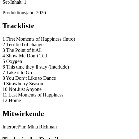
Set-Inhalt:
1
Produktionsjahr:
2026
Trackliste
1 First Moments of Happiness (Intro)
2 Terrified of change
3 The Point of it All
4 Show Me Don‘t Tell
5 Oxygen
6 This time they‘ll stay (Interlude)
7 Take it to Go
8 You Don‘t Like to Dance
9 Strawberry Season
10 Not Just Anyone
11 Last Moments of Happiness
12 Home
Mitwirkende
Interpret*in:
Mina Richman