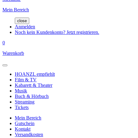
Mein Bereich
close
Anmelden
Noch kein Kundenkonto? Jetzt registrieren.
0
Warenkorb
HOANZL empfiehlt
Film & TV
Kabarett & Theater
Musik
Buch & Hörbuch
Streaming
Tickets
Mein Bereich
Gutschein
Kontakt
Versandkosten