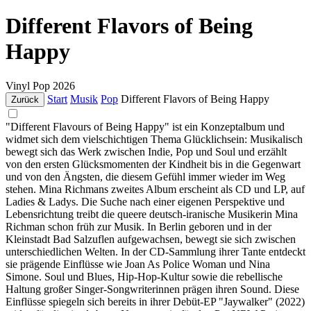
Different Flavors of Being
Happy
Vinyl
Pop
2026
Start
Musik
Pop
Different Flavors of Being Happy
Zurück
"Different Flavours of Being Happy" ist ein Konzeptalbum und
widmet sich dem vielschichtigen Thema Glücklichsein: Musikalisch
bewegt sich das Werk zwischen Indie, Pop und Soul und erzählt
von den ersten Glücksmomenten der Kindheit bis in die Gegenwart
und von den Ängsten, die diesem Gefühl immer wieder im Weg
stehen. Mina Richmans zweites Album erscheint als CD und LP, auf
Ladies & Ladys. Die Suche nach einer eigenen Perspektive und
Lebensrichtung treibt die queere deutsch-iranische Musikerin Mina
Richman schon früh zur Musik. In Berlin geboren und in der
Kleinstadt Bad Salzuflen aufgewachsen, bewegt sie sich zwischen
unterschiedlichen Welten. In der CD-Sammlung ihrer Tante entdeckt
sie prägende Einflüsse wie Joan As Police Woman und Nina
Simone. Soul und Blues, Hip-Hop-Kultur sowie die rebellische
Haltung großer Singer-Songwriterinnen prägen ihren Sound. Diese
Einflüsse spiegeln sich bereits in ihrer Debüt-EP "Jaywalker" (2022)