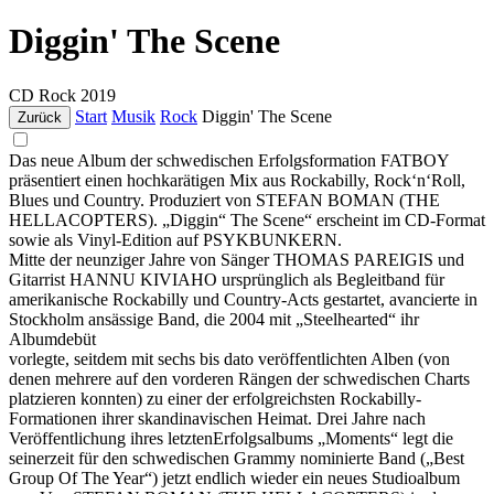
Diggin' The Scene
CD
Rock
2019
Start
Musik
Rock
Diggin' The Scene
Zurück
Das neue Album der schwedischen Erfolgsformation FATBOY
präsentiert einen hochkarätigen Mix aus Rockabilly, Rock‘n‘Roll,
Blues und Country. Produziert von STEFAN BOMAN (THE
HELLACOPTERS). „Diggin“ The Scene“ erscheint im CD-Format
sowie als Vinyl-Edition auf PSYKBUNKERN.
Mitte der neunziger Jahre von Sänger THOMAS PAREIGIS und
Gitarrist HANNU KIVIAHO ursprünglich als Begleitband für
amerikanische Rockabilly und Country-Acts gestartet, avancierte in
Stockholm ansässige Band, die 2004 mit „Steelhearted“ ihr
Albumdebüt
vorlegte, seitdem mit sechs bis dato veröffentlichten Alben (von
denen mehrere auf den vorderen Rängen der schwedischen Charts
platzieren konnten) zu einer der erfolgreichsten Rockabilly-
Formationen ihrer skandinavischen Heimat. Drei Jahre nach
Veröffentlichung ihres letztenErfolgsalbums „Moments“ legt die
seinerzeit für den schwedischen Grammy nominierte Band („Best
Group Of The Year“) jetzt endlich wieder ein neues Studioalbum