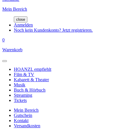
Mein Bereich
close
Anmelden
Noch kein Kundenkonto? Jetzt registrieren.
0
Warenkorb
HOANZL empfiehlt
Film & TV
Kabarett & Theater
Musik
Buch & Hörbuch
Streaming
Tickets
Mein Bereich
Gutschein
Kontakt
Versandkosten