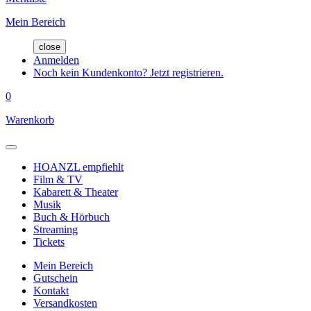
Mein Bereich
close
Anmelden
Noch kein Kundenkonto? Jetzt registrieren.
0
Warenkorb
HOANZL empfiehlt
Film & TV
Kabarett & Theater
Musik
Buch & Hörbuch
Streaming
Tickets
Mein Bereich
Gutschein
Kontakt
Versandkosten