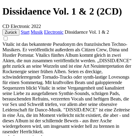
Dissidaence Vol. 1 & 2 (2CD)
CD
Electronic
2022
Start
Musik
Electronic
Dissidaence Vol. 1 & 2
Zurück
Vitalic ist das bekannteste Pseudonym des französischen Techno-
Musikers. Er veröffentlicht außerdem als Citizen Crew, Dima und
Hustler Pornstar. Vitalics fünftes Album kommt gleich in zwei
Akten, die nun zusammen veröffentlicht werden. „DISSIDÆNCE“
geht zurück an seine Wurzeln und ist eine Art Neuinterpretation der
Rockenergie seiner frühen Alben. Seien es dreckige,
schwindelerregende Tornado-Tracks oder synth-lastige Lovesongs
für einen Sommertag. Mit kraftvollen Beats und galoppierende
Sequenzern blickt Vitalic in seine Vergangenheit und kanalisiert
seine Liebe zu ausgefallenen Synthie-Sounds, schrägen Pads,
berauschenden Refrains, verzerrten Vocals und heftigen Beats, die
vor Sex und Schweiß triefen, vor allem aber seine obsessive
Leidenschaft für Dance-Musik. "DISSIDÆNCE" ist eine Zeitreise
in eine Ära, die im Moment vielleicht nicht existiert, die aber - und
dieses Album ist der schillernde Beweis - aus ihrer Asche
wiedergeboren wird, um insgesamt wieder hell zu brennen in
rasender Herrlichkeit.