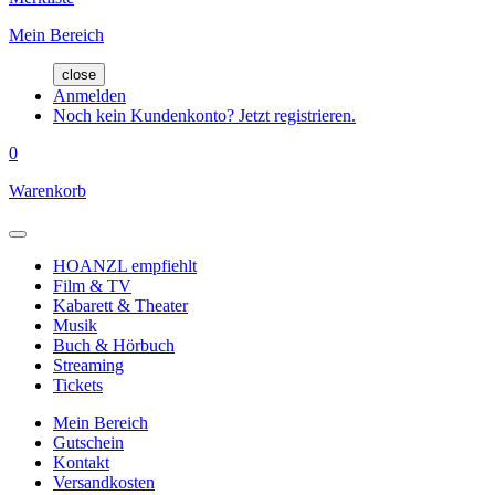
Mein Bereich
close
Anmelden
Noch kein Kundenkonto? Jetzt registrieren.
0
Warenkorb
HOANZL empfiehlt
Film & TV
Kabarett & Theater
Musik
Buch & Hörbuch
Streaming
Tickets
Mein Bereich
Gutschein
Kontakt
Versandkosten