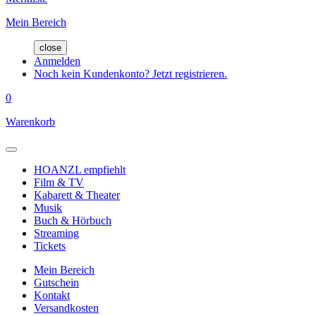
Mein Bereich
close
Anmelden
Noch kein Kundenkonto? Jetzt registrieren.
0
Warenkorb
HOANZL empfiehlt
Film & TV
Kabarett & Theater
Musik
Buch & Hörbuch
Streaming
Tickets
Mein Bereich
Gutschein
Kontakt
Versandkosten