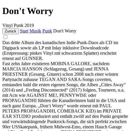
Don't Worry
Vinyl
Punk
2019
Start
Musik
Punk
Don't Worry
Zurück
Das dritte Album des kanadischen Indie-Punk-Duos als CD im
Digipack sowie als LP mit Inlay inklusive Downloadcode
(Erstpressung: pinkes Vinyl mit schwarzem Splatter) erscheint
erneut auf GUNNER.
Fast zehn Jahre existieren MOBINA GALORE, nachdem
MARCIA HANSON (Schlagzeug, Gesang) und JENNA
PRIESTNER (Gesang, Gitarre) schon 2008 nach einer wüsten
Partynacht zuhause TEGAN AND SARA-Songs coverten,
entstanden bald die ersten eigenen Songs, die Alben „Cities Away“
(2014) und „Feeling Disconnected“ (2017) folgten, Tourneen, u.a.
mit Acts wie AGAINST ME!, PENNYWISE oder
PROPAGANDHI führten die Kanadierinnen bald in die USA und
nach ganz Europa. „Don‘t Worry“ wurde erneut mit PAUL
PETERS PROPAGANDHI, COMEBACK KID) im PRIVATE
EAR STUDIO produziert und enthält zwölf auf den Punkt gespielte
und vorwärtsdrängende Punkrock-Songs, die sich perfekt zwischen
90er USSkatepunk, frühem Midwest-Emo, einem Hauch Garage