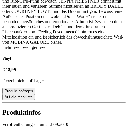
und Riot-Grrrl-Punk bewegen. JENNA PRIESTNER erinnert mit
ihrer rauen und variablen Stimme nicht selten an BRODY DALLE
oder COURTNEY LOVE, und das Duo nimmt ganz bewusst eine
Außenseiter-Position ein - wobei „Don“t Worry“ sicher ein
besonders persönliches und emotionales Album ist. Zwischen dem
ausproduzierten Gestus des Debüts und dem direkt rauen
Livecharakter von „Feeling Disconnected“ nimmt es eine
Mittelposition ein und ist sicherlich das abwechslungsreichste Werk
von MOBINA GALORE bisher.
mehr lesen
weniger lesen
Vinyl
€ 18,99
Derzeit nicht auf Lager
Produkt anfragen
Auf die Merkliste
Produktinfos
Veröffentlichungsdatum:
13.09.2019