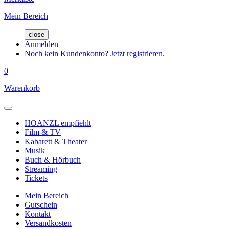
Mein Bereich
close
Anmelden
Noch kein Kundenkonto? Jetzt registrieren.
0
Warenkorb
HOANZL empfiehlt
Film & TV
Kabarett & Theater
Musik
Buch & Hörbuch
Streaming
Tickets
Mein Bereich
Gutschein
Kontakt
Versandkosten