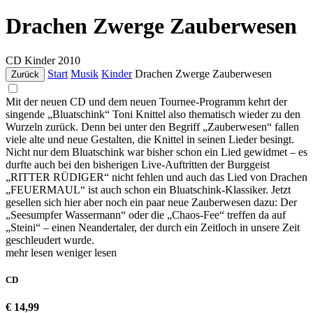
Drachen Zwerge Zauberwesen
CD
Kinder
2010
Start
Musik
Kinder
Drachen Zwerge Zauberwesen
Zurück
Mit der neuen CD und dem neuen Tournee-Programm kehrt der
singende „Bluatschink“ Toni Knittel also thematisch wieder zu den
Wurzeln zurück. Denn bei unter den Begriff „Zauberwesen“ fallen
viele alte und neue Gestalten, die Knittel in seinen Lieder besingt.
Nicht nur dem Bluatschink war bisher schon ein Lied gewidmet – es
durfte auch bei den bisherigen Live-Auftritten der Burggeist
„RITTER RÜDIGER“ nicht fehlen und auch das Lied von Drachen
„FEUERMAUL“ ist auch schon ein Bluatschink-Klassiker. Jetzt
gesellen sich hier aber noch ein paar neue Zauberwesen dazu: Der
„Seesumpfer Wassermann“ oder die „Chaos-Fee“ treffen da auf
„Steini“ – einen Neandertaler, der durch ein Zeitloch in unsere Zeit
geschleudert wurde.
mehr lesen
weniger lesen
CD
€ 14,99