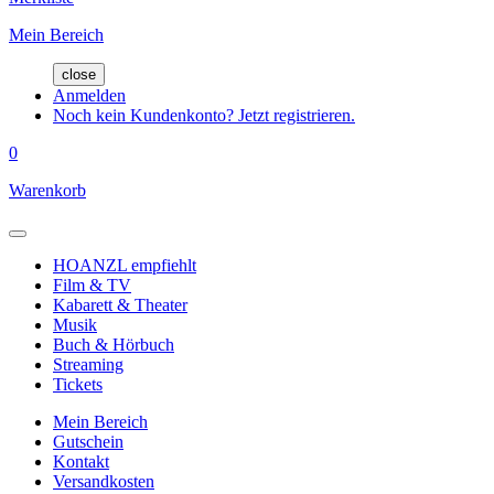
Mein Bereich
close
Anmelden
Noch kein Kundenkonto? Jetzt registrieren.
0
Warenkorb
HOANZL empfiehlt
Film & TV
Kabarett & Theater
Musik
Buch & Hörbuch
Streaming
Tickets
Mein Bereich
Gutschein
Kontakt
Versandkosten