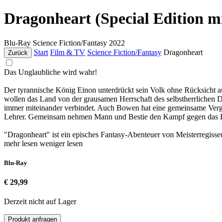
Dragonheart (Special Edition m
Blu-Ray
Science Fiction/Fantasy
2022
Start
Film & TV
Science Fiction/Fantasy
Dragonheart
Zurück
Das Unglaubliche wird wahr!
Der tyrannische König Einon unterdrückt sein Volk ohne Rücksicht au
wollen das Land von der grausamen Herrschaft des selbstherrlichen De
immer miteinander verbindet. Auch Bowen hat eine gemeinsame Vergan
Lehrer. Gemeinsam nehmen Mann und Bestie den Kampf gegen das Bös
"Dragonheart" ist ein episches Fantasy-Abenteuer von Meisterregis
mehr lesen
weniger lesen
Blu-Ray
€ 29,99
Derzeit nicht auf Lager
Produkt anfragen