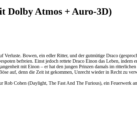
it Dolby Atmos + Auro-3D)
f Verluste. Bowen, ein edler Ritter, und der gutmütige Draco (gesproc
spoten befreien. Einst jedoch rettete Draco Einon das Leben, indem er 
genheit mit Einon – er hat den jungen Prinzen damals im ritterlichen 
e auf, denn die Zeit ist gekommen, Unrecht wieder in Recht zu verw
seur Rob Cohen (Daylight, The Fast And The Furious), ein Feuerwerk 