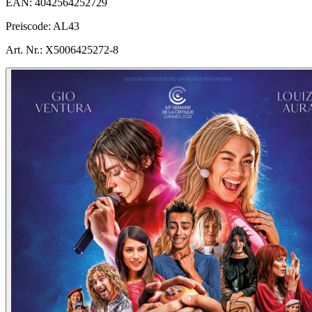
EAN:
4042564252729
Preiscode:
AL43
Art. Nr.:
X5006425272-8