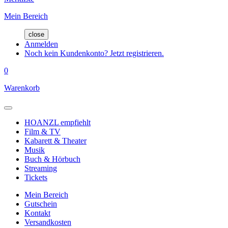
Mein Bereich
close
Anmelden
Noch kein Kundenkonto? Jetzt registrieren.
0
Warenkorb
HOANZL empfiehlt
Film & TV
Kabarett & Theater
Musik
Buch & Hörbuch
Streaming
Tickets
Mein Bereich
Gutschein
Kontakt
Versandkosten