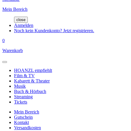
Mein Bereich
close
Anmelden
Noch kein Kundenkonto? Jetzt registrieren.
0
Warenkorb
HOANZL empfiehlt
Film & TV
Kabarett & Theater
Musik
Buch & Hörbuch
Streaming
Tickets
Mein Bereich
Gutschein
Kontakt
Versandkosten