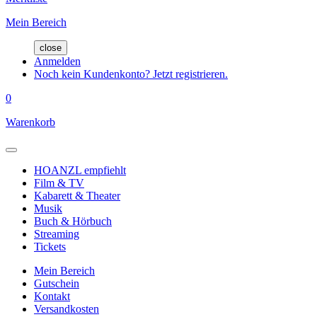
Mein Bereich
close
Anmelden
Noch kein Kundenkonto? Jetzt registrieren.
0
Warenkorb
HOANZL empfiehlt
Film & TV
Kabarett & Theater
Musik
Buch & Hörbuch
Streaming
Tickets
Mein Bereich
Gutschein
Kontakt
Versandkosten