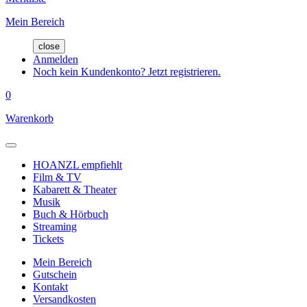
Mein Bereich
close
Anmelden
Noch kein Kundenkonto? Jetzt registrieren.
0
Warenkorb
HOANZL empfiehlt
Film & TV
Kabarett & Theater
Musik
Buch & Hörbuch
Streaming
Tickets
Mein Bereich
Gutschein
Kontakt
Versandkosten