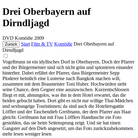
Drei Oberbayern auf
Dirndljagd
DVD
Komödie
2009
Start
Film & TV
Komödie
Drei Oberbayern auf
Zurück
Dirndljagd
Vogelbrunn ist ein idyllisches Dorf in Oberbayern. Doch der Pfarrer
und der Bürgermeister sind sich nicht grün und spionieren einander
hinterher. Dabei erfährt der Pfarrer, dass Bürgermeister Sepp
Ploderer heimlich eine Lustreise nach Bangkok machen will,
zusammen mit dem Braumeister Toni Huber. Hochwürden sieht
seine Chance, dem Gegner eine auszuwischen. Kurzentschlossen
fliegt er mit, ahnungslos, was ihn in dem Hotel erwartet, das die
beiden gebucht haben. Dort gibt es nicht nur willige Thai-Mädchen
und sexhungrige Touristinnen; da sind auch die Hoteliersgattin
Löffler und der Taschendieb Greifmann, der dem Pfarrer aus Haar
gleicht. Greifmann hat mit Frau Löfflers Handtasche ein Foto
gestohlen, das sie beim Seitensprung zeigt. Und sie hat einen
Gangster auf den Dieb angesetzt, um das Foto zurückzubekommen.
mehr lesen
weniger lesen