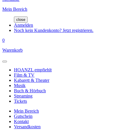
Mein Bereich
close
Anmelden
Noch kein Kundenkonto? Jetzt registrieren.
0
Warenkorb
HOANZL empfiehlt
Film & TV
Kabarett & Theater
Musik
Buch & Hörbuch
Streaming
Tickets
Mein Bereich
Gutschein
Kontakt
Versandkosten