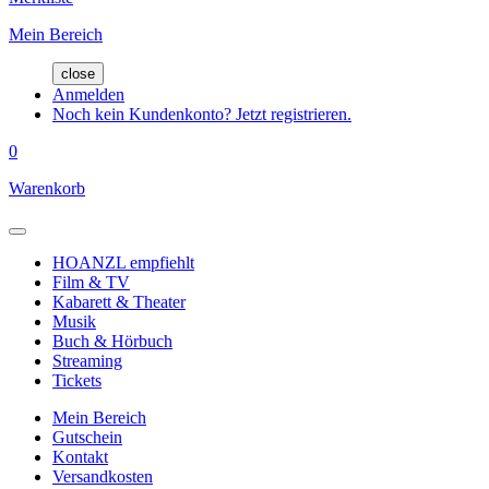
Mein Bereich
close
Anmelden
Noch kein Kundenkonto? Jetzt registrieren.
0
Warenkorb
HOANZL empfiehlt
Film & TV
Kabarett & Theater
Musik
Buch & Hörbuch
Streaming
Tickets
Mein Bereich
Gutschein
Kontakt
Versandkosten