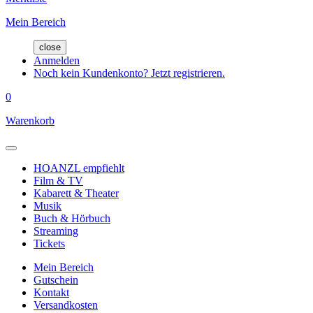
Mein Bereich
close
Anmelden
Noch kein Kundenkonto? Jetzt registrieren.
0
Warenkorb
HOANZL empfiehlt
Film & TV
Kabarett & Theater
Musik
Buch & Hörbuch
Streaming
Tickets
Mein Bereich
Gutschein
Kontakt
Versandkosten