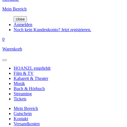
Mein Bereich
close
Anmelden
Noch kein Kundenkonto? Jetzt registrieren.
0
Warenkorb
HOANZL empfiehlt
Film & TV
Kabarett & Theater
Musik
Buch & Hörbuch
Streaming
Tickets
Mein Bereich
Gutschein
Kontakt
Versandkosten