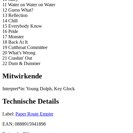
11 Water on Water on Water
12 Guess What?
13 Reflection
14 Chill
15 Everybody Know
16 Pride
17 Monster
18 Back At It
19 Cutthroat Committee
20 What’s Wrong
21 Crashin' Out
22 Dum & Dummer
Mitwirkende
Interpret*in:
Young Dolph, Key Glock
Technische Details
Label:
Paper Route Empire
EAN:
0888915941898