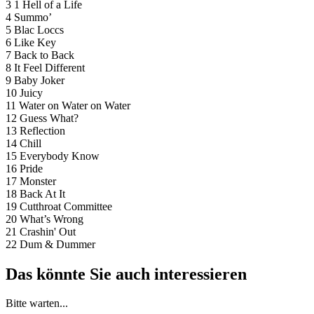
3 1 Hell of a Life
4 Summo’
5 Blac Loccs
6 Like Key
7 Back to Back
8 It Feel Different
9 Baby Joker
10 Juicy
11 Water on Water on Water
12 Guess What?
13 Reflection
14 Chill
15 Everybody Know
16 Pride
17 Monster
18 Back At It
19 Cutthroat Committee
20 What’s Wrong
21 Crashin' Out
22 Dum & Dummer
Das könnte Sie auch interessieren
Bitte warten...