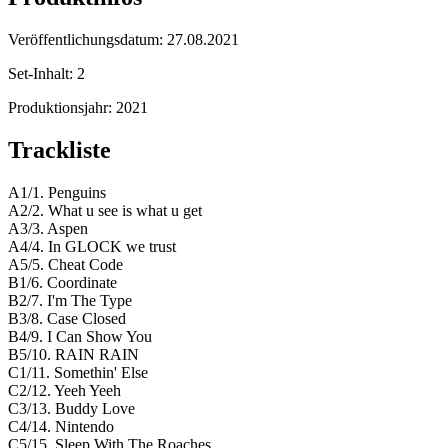
Veröffentlichungsdatum:
27.08.2021
Set-Inhalt:
2
Produktionsjahr:
2021
Trackliste
A1/1. Penguins
A2/2. What u see is what u get
A3/3. Aspen
A4/4. In GLOCK we trust
A5/5. Cheat Code
B1/6. Coordinate
B2/7. I'm The Type
B3/8. Case Closed
B4/9. I Can Show You
B5/10. RAIN RAIN
C1/11. Somethin' Else
C2/12. Yeeh Yeeh
C3/13. Buddy Love
C4/14. Nintendo
C5/15. Sleep With The Roaches