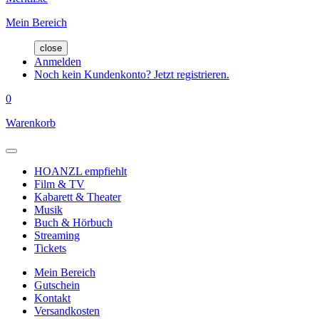
Mein Bereich
close
Anmelden
Noch kein Kundenkonto? Jetzt registrieren.
0
Warenkorb
HOANZL empfiehlt
Film & TV
Kabarett & Theater
Musik
Buch & Hörbuch
Streaming
Tickets
Mein Bereich
Gutschein
Kontakt
Versandkosten