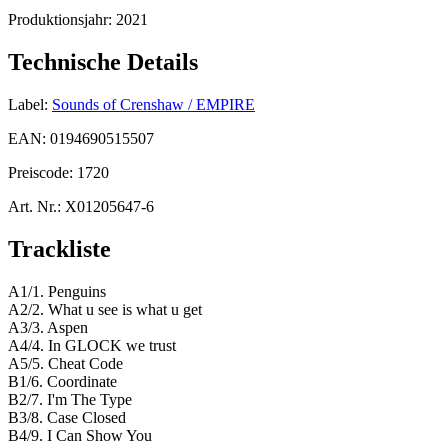
Produktionsjahr:
2021
Technische Details
Label:
Sounds of Crenshaw / EMPIRE
EAN:
0194690515507
Preiscode:
1720
Art. Nr.:
X01205647-6
Trackliste
A1/1. Penguins
A2/2. What u see is what u get
A3/3. Aspen
A4/4. In GLOCK we trust
A5/5. Cheat Code
B1/6. Coordinate
B2/7. I'm The Type
B3/8. Case Closed
B4/9. I Can Show You