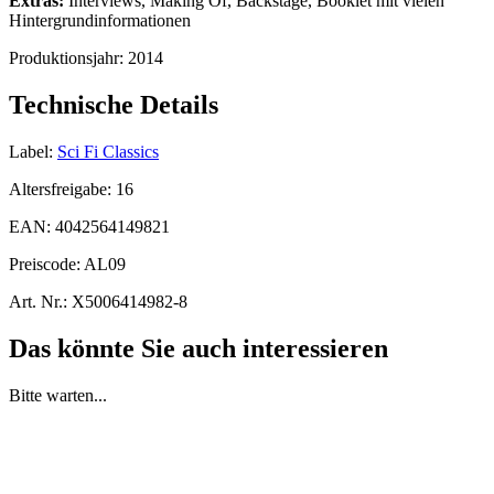
Extras:
Interviews, Making Of, Backstage, Booklet mit vielen
Hintergrundinformationen
Produktionsjahr:
2014
Technische Details
Label:
Sci Fi Classics
Altersfreigabe:
16
EAN:
4042564149821
Preiscode:
AL09
Art. Nr.:
X5006414982-8
Das könnte Sie auch interessieren
Bitte warten...