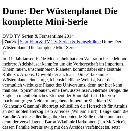
Dune: Der Wüstenplanet Die
komplette Mini-Serie
DVD
TV Serien & Fernsehfilme
2014
Start
Film & TV
TV Serien & Fernsehfilme
Dune: Der
Zurück
Wüstenplanet Die komplette Mini-Serie
Im 11. Jahrtausend: Die Menschheit hat den Weltraum besiedelt und
mehrere Adelshäuser kämpfen um die Vorherrschaft im Imperium.
Einem rauen, unscheinbaren Planeten kommt dabei eine zentrale
Rolle zu: Arrakis. Obwohl der auch als "Dune" bekannte
Wüstenplanet eine karge, lebensfeindliche Welt ist, ist er der
vermutlich wichtigste Planet des Universums, denn nur hier kann
man das "Spice" abbauen, eine Bewusstseinserweiternde Droge, die
zugleich unentbehrliches Element der Raumfahrt ist. Der von
machthungrigen Neidern umgebene Imperator Shaddam IV.
(Giancarlo Giannini) überträgt schließlich die Herrschaft für Arrakis
an den noblen Herzog Leto Atreides (William Hurt). Lange kann die
Familie Atreides allerdings ihre bedeutende Rolle nicht einnehmen,
denn der verschlagene Baron Wladimir Harkonnen (Ian McNeice),
dessen Familie bereits ewig mit den Atreides verfeindet ist, setzt