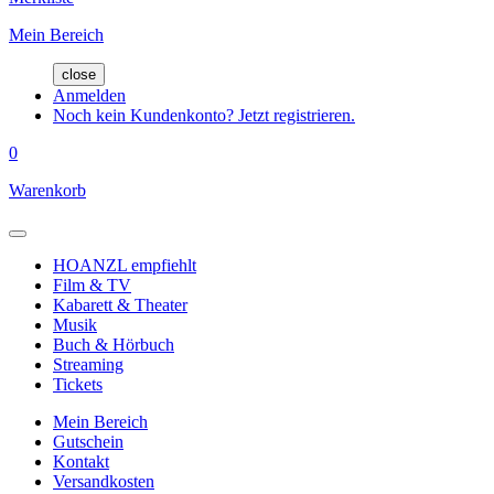
Mein Bereich
close
Anmelden
Noch kein Kundenkonto? Jetzt registrieren.
0
Warenkorb
HOANZL empfiehlt
Film & TV
Kabarett & Theater
Musik
Buch & Hörbuch
Streaming
Tickets
Mein Bereich
Gutschein
Kontakt
Versandkosten