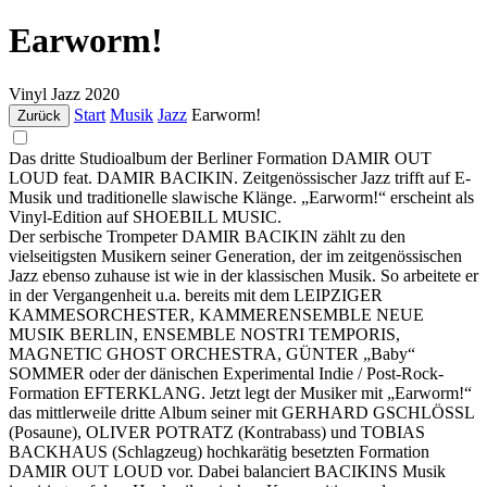
Earworm!
Vinyl
Jazz
2020
Start
Musik
Jazz
Earworm!
Zurück
Das dritte Studioalbum der Berliner Formation DAMIR OUT
LOUD feat. DAMIR BACIKIN. Zeitgenössischer Jazz trifft auf E-
Musik und traditionelle slawische Klänge. „Earworm!“ erscheint als
Vinyl-Edition auf SHOEBILL MUSIC.
Der serbische Trompeter DAMIR BACIKIN zählt zu den
vielseitigsten Musikern seiner Generation, der im zeitgenössischen
Jazz ebenso zuhause ist wie in der klassischen Musik. So arbeitete er
in der Vergangenheit u.a. bereits mit dem LEIPZIGER
KAMMESORCHESTER, KAMMERENSEMBLE NEUE
MUSIK BERLIN, ENSEMBLE NOSTRI TEMPORIS,
MAGNETIC GHOST ORCHESTRA, GÜNTER „Baby“
SOMMER oder der dänischen Experimental Indie / Post-Rock-
Formation EFTERKLANG. Jetzt legt der Musiker mit „Earworm!“
das mittlerweile dritte Album seiner mit GERHARD GSCHLÖSSL
(Posaune), OLIVER POTRATZ (Kontrabass) und TOBIAS
BACKHAUS (Schlagzeug) hochkarätig besetzten Formation
DAMIR OUT LOUD vor. Dabei balanciert BACIKINS Musik