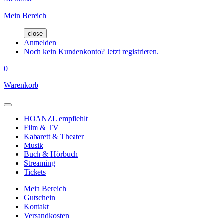
Mein Bereich
close
Anmelden
Noch kein Kundenkonto? Jetzt registrieren.
0
Warenkorb
HOANZL empfiehlt
Film & TV
Kabarett & Theater
Musik
Buch & Hörbuch
Streaming
Tickets
Mein Bereich
Gutschein
Kontakt
Versandkosten