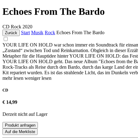
Echoes From The Bardo
CD
Rock
2020
Start
Musik
Rock
Echoes From The Bardo
Zurück
YOUR LIFE ON HOLD war schon immer ein Soundtrack für einsame Seel
„Zustand“ zwischen Tod und Reinkarnation. Obgleich in dieser Erzählu
Metapher für die Hauptidee hinter YOUR LIFE ON HOLD: das Festste
YOUR LIFE ON HOLD geht. Das neue Album "Echoes from the Bardo"
Rock-Tracks als Reise durch den Bardo, durch das karge Land der ein
Kit repariert wurden. Es ist das strahlende Licht, das im Dunkeln ve
mehr lesen
weniger lesen
CD
€ 14,99
Derzeit nicht auf Lager
Produkt anfragen
Auf die Merkliste