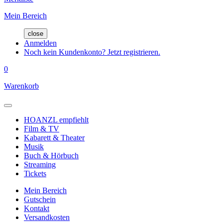
Mein Bereich
close
Anmelden
Noch kein Kundenkonto? Jetzt registrieren.
0
Warenkorb
HOANZL empfiehlt
Film & TV
Kabarett & Theater
Musik
Buch & Hörbuch
Streaming
Tickets
Mein Bereich
Gutschein
Kontakt
Versandkosten