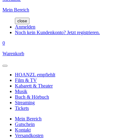
Mein Bereich
close
Anmelden
Noch kein Kundenkonto? Jetzt registrieren.
0
Warenkorb
HOANZL empfiehlt
Film & TV
Kabarett & Theater
Musik
Buch & Hörbuch
Streaming
Tickets
Mein Bereich
Gutschein
Kontakt
Versandkosten