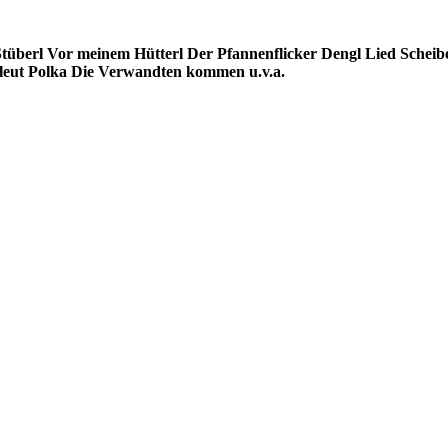
tüberl
Vor meinem Hütterl
Der Pfannenflicker
Dengl Lied
Scheib
leut Polka
Die Verwandten kommen
u.v.a.