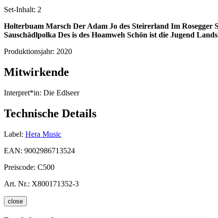
Set-Inhalt:
2
Holterbuam Marsch
Der Adam
Jo des Steirerland
Im Rosegger S
Sauschädlpolka
Des is des Hoamweh
Schön ist die Jugend
Lands
Produktionsjahr:
2020
Mitwirkende
Interpret*in:
Die Edlseer
Technische Details
Label:
Hera Music
EAN:
9002986713524
Preiscode:
C500
Art. Nr.:
X800171352-3
close