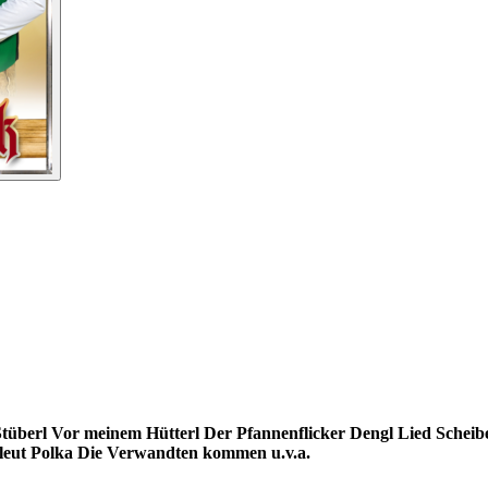
tüberl
Vor meinem Hütterl
Der Pfannenflicker
Dengl Lied
Scheib
leut Polka
Die Verwandten kommen
u.v.a.