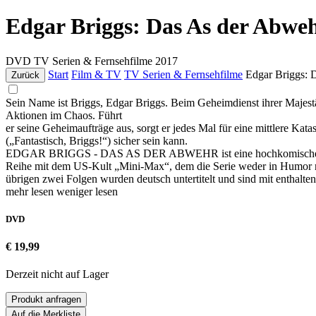
Edgar Briggs: Das As der Abwe
DVD
TV Serien & Fernsehfilme
2017
Start
Film & TV
TV Serien & Fernsehfilme
Edgar Briggs: 
Zurück
Sein Name ist Briggs, Edgar Briggs. Beim Geheimdienst ihrer Majestät,
Aktionen im Chaos. Führt
er seine Geheimaufträge aus, sorgt er jedes Mal für eine mittlere Kat
(„Fantastisch, Briggs!“) sicher sein kann.
EDGAR BRIGGS - DAS AS DER ABWEHR ist eine hochkomische britisch
Reihe mit dem US-Kult „Mini-Max“, dem die Serie weder in Humor noch
übrigen zwei Folgen wurden deutsch untertitelt und sind mit enthalten
mehr lesen
weniger lesen
DVD
€ 19,99
Derzeit nicht auf Lager
Produkt anfragen
Auf die Merkliste