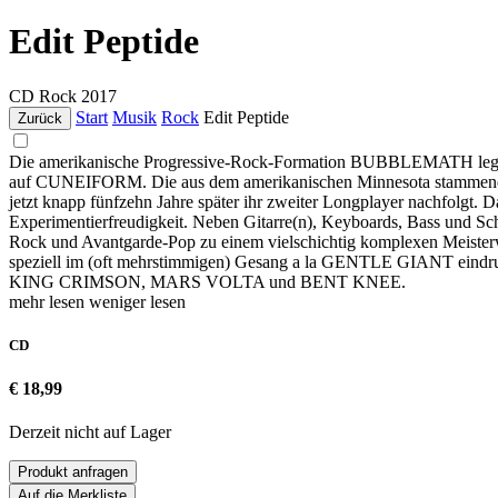
Edit Peptide
CD
Rock
2017
Start
Musik
Rock
Edit Peptide
Zurück
Die amerikanische Progressive-Rock-Formation BUBBLEMATH legt (nach
auf CUNEIFORM. Die aus dem amerikanischen Minnesota stammende Pr
jetzt knapp fünfzehn Jahre später ihr zweiter Longplayer nachfolgt. Da
Experimentierfreudigkeit. Neben Gitarre(n), Keyboards, Bass und Schl
Rock und Avantgarde-Pop zu einem vielschichtig komplexen Meisterwer
speziell im (oft mehrstimmigen) Gesang a la GENTLE GIANT eindrucksv
KING CRIMSON, MARS VOLTA und BENT KNEE.
mehr lesen
weniger lesen
CD
€ 18,99
Derzeit nicht auf Lager
Produkt anfragen
Auf die Merkliste