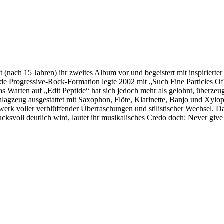
 15 Jahren) ihr zweites Album vor und begeistert mit inspirierter Mu
ogressive-Rock-Formation legte 2002 mit „Such Fine Particles Of Th
s Warten auf „Edit Peptide“ hat sich jedoch mehr als gelohnt, überzeugt 
agzeug ausgestattet mit Saxophon, Flöte, Klarinette, Banjo und Xylopho
k voller verblüffender Überraschungen und stilistischer Wechsel. Dabe
oll deutlich wird, lautet ihr musikalisches Credo doch: Never give the